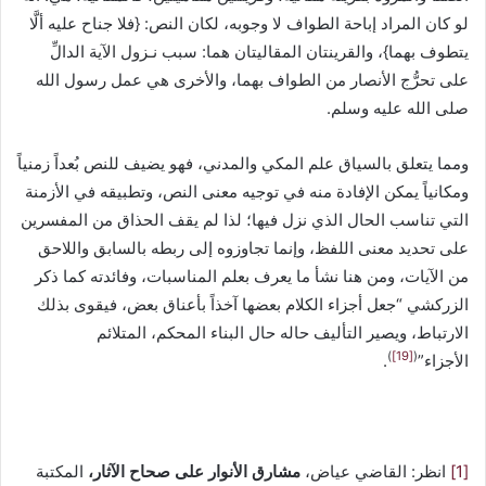
لو كان المراد إباحة الطواف لا وجوبه، لكان النص: {فلا جناح عليه ألَّا
يتطوف بهما}، والقرينتان المقاليتان هما: سبب نـزول الآية الدالِّ
على تحرُّج الأنصار من الطواف بهما، والأخرى هي عمل رسول الله
صلى الله عليه وسلم.
ومما يتعلق بالسياق علم المكي والمدني، فهو يضيف للنص بُعداً زمنياً
ومكانياً يمكن الإفادة منه في توجيه معنى النص، وتطبيقه في الأزمنة
التي تناسب الحال الذي نزل فيها؛ لذا لم يقف الحذاق من المفسرين
على تحديد معنى اللفظ، وإنما تجاوزوه إلى ربطه بالسابق واللاحق
من الآيات، ومن هنا نشأ ما يعرف بعلم المناسبات، وفائدته كما ذكر
الزركشي “جعل أجزاء الكلام بعضها آخذاً بأعناق بعض، فيقوى بذلك
الارتباط، ويصير التأليف حاله حال البناء المحكم، المتلائم
)
[19]
(
الأجزاء”
.
[1]
انظر: القاضي عياض،
مشارق الأنوار على صحاح الآثار،
المكتبة