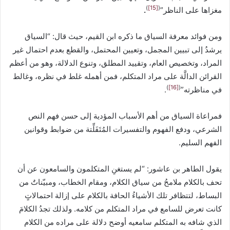
)
[15]
(
مغزاها على الناظر”
.
ومن فوائد معرفة السياق ما ذكره ابن القيم، حيث قال: “‌السياق
‌يرشدُ إلى تبيين المجمل، وتعيين المحتمل، والقطع بعدم احتمال غير
المراد، وتخصيص العام، وتقييد المطلق، وتنوع الدلالة، وهو من أعظم
القرائن الدالَّة على مراد المتكلم، فمن أهمله غلط في نظره، وغالط
)
[16]
(
في مناظرته”
.
فمراعاة السياق من أهم الأسباب المؤدية إلى حسن فهم النص
الشرعي، ودفع الفهوم والتفسيرات المُتَفَلِّتة من ضوابط وقوانين
الفهم السليم.
يقول الطاهر بن عاشور: “لم يستغنِ المتكلمون والسامعون عن أن
تحف بالكلام ملامحُ من سياق الكلام، ومقام الخطاب، ومبيّناتٌ من
البساط، لتتظافر تلك الأشياءُ الحافة بالكلام على إزالة احتمالاتٍ
كانت تعرض للسامع في مراد المتكلم من كلامه. ولذلك تجدُ الكلامَ
الذي شافه به المتكلم سامعيه أوضح دلالة على مراده من الكلام