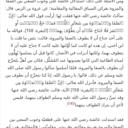
ومن الأمثلة على ذلك: استدلال عائشة على وجوب السعي بين الصفا
والمروة بقرائن السياق المقالية والمقامية؛ عن عروة بن الزبير، قال:
سألتُ عائشة رضي الله عنها فقلت لها: أرأيت قول الله تعالى: ﴿إِنَّ
ٱلصَّفَا وَٱلۡمَرۡوَةَ مِن شَعَآئِرِ ٱللَّهِۖ فَمَنۡ حَجَّ ٱلۡبَيۡتَ أَوِ
ٱعۡتَمَرَ فَلَا جُنَاحَ عَلَيۡهِ أَن ‌يَطَّوَّفَ ‌بِهِمَاۚ﴾ [البقرة: 158]، فوالله ما
على أحد جناح أن لا يطوف بالصفا والمروة، قالت: بئس ما قلت يا
ابن أختي، إن هذه لو كانت كما أوَّلتها عليه كانت لا جناح عليه أن لا
يتطوف بهما، ولكنها أنـزلت في الأنصار، كانوا قبل أن يسلموا يُهِلُّون
لمناة الطاغية التي كانوا يعبدونها عند المُشَلَّل، فكان من أهلَّ يَتَحرَّج
أن يطوف بالصفا والمروة، فلمّا أسلموا سألوا رسول الله صلى الله
عليه وسلم عن ذلك، قالوا: يا رسول الله، إنا كنا نتحرَّج أن نطوف بين
الصفا والمروة، فأنـزل الله تعالى: ﴿إِنَّ ٱلصَّفَا وَٱلۡمَرۡوَةَ مِن
شَعَآئِرِ ٱللَّهِۖ ﴾ [البقرة: 158] الآية، قالت عائشة رضي الله عنها:
وقد سنَّ رسول الله صلى الله عليه وسلم الطواف بينهما، فليس
)
[18]
(
لأحدٍ أن يترك الطواف بينهما
.
فقد استدلت عائشة رضي الله عنها على قطعيّة وجوب السعي بين
الصفا والمروة بقرينة مقالية، وقرينتين مقاميَّتين؛ فالمقالية، هي: أنه