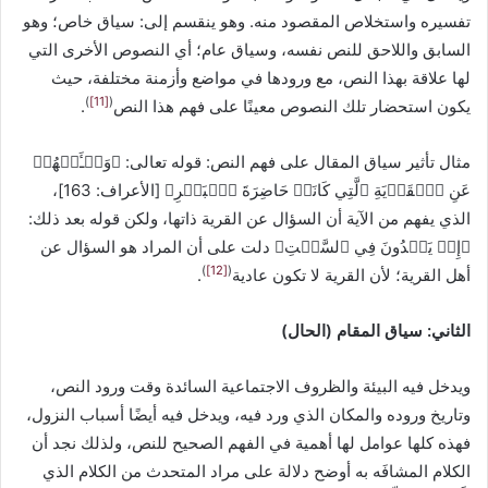
تفسيره واستخلاص المقصود منه. وهو ينقسم إلى: سياق خاص؛ وهو
السابق واللاحق للنص نفسه، وسياق عام؛ أي النصوص الأخرى التي
لها علاقة بهذا النص، مع ورودها في مواضع وأزمنة مختلفة، حيث
)
[11]
(
يكون استحضار تلك النصوص معينًا على فهم هذا النص
.
مثال تأثير سياق المقال على فهم النص: قوله تعالى: ﴿‌وَسۡـَٔلۡهُمۡ
‌عَنِ ‌ٱلۡقَرۡيَةِ ٱلَّتِي كَانَتۡ حَاضِرَةَ ٱلۡبَحۡرِ﴾ [الأعراف: 163]،
الذي يفهم من الآية أن السؤال عن القرية ذاتها، ولكن قوله بعد ذلك:
﴿إِذۡ يَعۡدُونَ فِي ٱلسَّبۡتِ﴾ دلت على أن المراد هو السؤال عن
)
[12]
(
أهل القرية؛ لأن القرية لا تكون عادية
.
الثاني: سياق المقام (الحال)
ويدخل فيه البيئة والظروف الاجتماعية السائدة وقت ورود النص،
وتاريخ وروده والمكان الذي ورد فيه، ويدخل فيه أيضًا أسباب النزول،
فهذه كلها عوامل لها أهمية في الفهم الصحيح للنص، ولذلك نجد أن
الكلام المشافَه به أوضح دلالة على مراد المتحدث من الكلام الذي