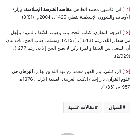
[17]
ابن عاشور، محمد الظاهر،
مقاصد الشريعة الإسلامية،
وزارة
الأوقاف والشؤون الإسلامية بقطر، 1425ه، 2004م، (3/81).
[18]
أخرجه البخاري، كتاب الحج، ‌‌باب وجوب الصَّفا والمَروة وجُعِل
من شعائر الله، رقم (1643)، (2/157). ومسلم، كتاب الحج، باب بيان
أن السعي بين الصفا والمرة ركن لا يصح الحج إلا به، رقم 1277)،
(2/929).
[19]
الزركشي، بدر الدين محمد بن عبد الله بن بهادر،
البرهان في
علوم القرآن،
دار إحياء الكتب العربية، الطبعة الأولى، 1376ه،
1957م، (1/36).
السياق
مقالات علمية