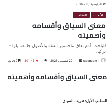
الرئيسية
/
المقالات
الأبحاث
المقالات
معنى السياق وأقسامه
وأهميته
للباحث: أدم بعاق ماجستير الفقة والأصول جامعة يلوا -
تركيا.
rabanadmin
أ
20 ديسمبر، 2021
1
30٬143
7 دقائق
ر
س
معنى السياق وأقسامه وأهميته
ل
ب
ر
ي
المطلب الأول: تعريف السياق
د
ا