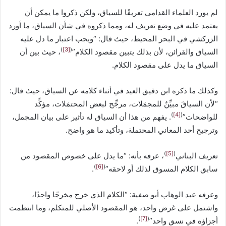
لم يورد العلماء القدامى تعريفًا للسياق، ولكن ذكروا ما يمكن أن
يعتمد عليه في وضع تعريف له، ومما ذكروه في شأن السياق، ما أورد
الزركشي في البحر المحيط، حيث قال: “ويجب اعتبار ما دل عليه
)
[3]
(
السياق والقرائن، لأن بذلك يتبين مقصود الكلام”
، حيث بين أن
السياق ما يدل على مقصود الكلام.
وكذلك ما ذكره ابن دقيق العيد في أثناء كلامه عن السياق، حيث قال:
“لأن السياقَ مبيِّنٌ للمجمَلات، مرجِّح لبعض المحتمَلات، مؤكِّد
)
[4]
(
للواضحات”
. يفهم من هذا أن السياق له تأثير على بيان المجمل،
وترجيح أحد المعاني المحتملة، وتأكيد ما هو واضح.
)
[5]
(
تعريف البناني
، عرفه بأنه: “ما يدل على خصوص المقصود من
)
[6]
(
سابق الكلام المسوق لذلك أو لاحقه”
.
وعرفه عبد الوهاب أبو صفية: “الكلام الذي خرج مخرجًا واحدًا،
واشتمل على غرض واحد، هو المقصود الأصلي للمتكلم، وما انتظمت
)
[7]
(
أجزاؤه في نسق واحد”
.