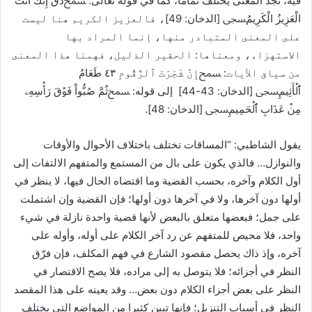
فيه، نجد المعنى يختلف تمامًا، كما في قوله تعالى: ﵟذُقْ إِنَّكَ أَنْتَ
الْعَزِيزُ الْكَرِيمُﵞ [الدخان: 49]، فالعزيز الكريم هنا ليست
على المعنى المتبادر منها، إنما المراد بها
الاستهزاء، ومعناها: الحقير الذليل، فهمنا هذا المعنى
من سياق الآيات: ﵟإِنَّ شَجَرَتَ ٱلزَّقُّومِ ٤٣ طَعَامُ
ٱلۡأَثِيمِﵞ [الدخان: 43-44] إلى قوله: ﵟ‌ثُمَّ ‌صُبُّواْ فَوۡقَ رَأۡسِهِۦ
مِنۡ عَذَابِ ٱلۡحَمِيمِﵞ [الدخان: 48].
يقول الشاطبي: “المساقات ‌تختلف باختلاف الأحوال والأوقات
والنوازل… فالذي يكون على بال من المستمع والمتفهم الالتفات إلى
أول الكلام وآخره، بحسب القضية وما اقتضاه الحال فيها، لا ينظر في
أولها دون آخرها، ولا في آخرها دون أولها؛ فإن القضية وإن اشتملت
على جمل؛ فبعضها متعلق بالبعض لأنها قضية واحدة نازلة في شيء
واحد، فلا محيص للمتفهم عن رد آخر الكلام على أوله، وأوله على
آخره، وإذ ذاك يحصل مقصود الشارع في فهم المكلف، فإن فرّق
النظر في أجزائه؛ فلا يتوصل به إلى مراده، فلا يصح الاقتصار في
النظر على بعض أجزاء الكلام دون بعض… وقد يعينه على هذا المقصد
النظر في أسباب التنزيل؛ فإنها تبين كثيرا من المواضع التي يختلف