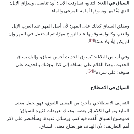
السياق في اللغة:
التتابع، تساوقت الإبل؛ أي: تتابعت، وسوَّاق الإبل:
إ
الذي يَقْدَمها ويسوقها أمامه للمرعى والماء.
ل
ك
ويطلق السياق كذلك على المهر؛ لأن أصل المهر عند العرب الإبل
ت
ر
والغنم، وكانوا يسوقونها عند الزواج مهرًا، ثم استعمل في المهر وإن
و
)
[1]
(
لم يكن إبلًا ولا غنمًا
.
ن
ي
وفي أساس البلاغة: “يسوق الحديث أحسن سياق، وإليك يساق
ا
الحديث، وهذا الكلام على مساقه إلى كذا، وجئتك بالحديث على
)
[2]
(
سوقه: على سرده”
.
السياق في الاصطلاح:
التعريف الاصطلاحي مأخوذ من المعنى اللغوي، فهو يحمل معنى
التتابع وتوالي الكلام إثر بعضه، وهناك تعريفات كثيرة للسياق؛
فموضوع السياق أُلِّفت فيه كتب ورسائل عديدة، وسأقتصر على ذكر
أهم التعاريف؛ لأن الهدف هو إيضاح معنى السياق.