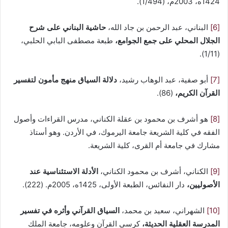
1424ه، 2003م، (1/494).
[6]
البناني، عبد الرحمن بن جاد الله،
حاشية البناني على شرح
الجلال المحلي على جمع الجوامع،
طبعة مصطفى البابي الحلبي،
(1/11).
[7]
أبو صفية، عبد الوهاب رشيد،
دلالة السياق منهج مأمون لتفسير
القرآن الكريم،
(86).
[8]
هو أشرف بن محمود بن عقلة الكناني، مدرس القراءات وأصول
الفقه في كلية الشريعة جامعة اليرموك، في الأردن. وهو أستاذ
مشارك في جامعة أم القرى، كلية الشريعة.
[9]
الكناني، أشرف بن محمود الكناني،
الأدلة الاستئناسية عند
الأصوليين،
دار النفائس، الطبعة الأولى، 1425ه، 2005م. (222).
[10]
الشهراني، سعيد بن محمد،
السياق القرآني وأثره في تفسير
المدرسة العقلية الحديثة،
كرسي القرآن وعلومه، جامعة الملك