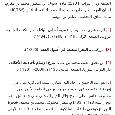
العتيقة ودار التراث (2/231) مادة: سوق. ابن منظور محمد بن مكرم،
لسان العرب،
دار صادر، بيروت، الطبعة الثالثة، 1414ه، (10/166)
مادة: ساق. اليحصبي عياض بن موسى،
[2]
الزمخشري، محمود بن عمرو،
أساس البلاغة،
دار الكتب العلمية،
بيروت، الطبعة الأولى، 1419ه، 1998م، (1/4848).
[3]
الزركشي،
البحر المحيط في أصول الفقه،
(4/290).
[4]
ابن دقيق العيد، محمد بن علي،
شرح الإلمام بأحاديث الأحكام،
دار النوادر، سوريا، الطبعة الثانية، 1430ه، 2009م، (1/126).
[5]
هو عبد الرحمن بن جاد الله ‌البناني، نسبة إلى قرية بنان في
إفريقية، فقيه محقق، قدم مصر وجاور في الجامع الأزهر، من
تصانيفه: حاشية على شرح جلال الدين المحلي على ‌جمع ‌الجوامع،
توفي سنة 1198ه، 1783م. ينظر: مخلوف، محمد بن محمد،
شجرة
النور الزكية في طبقات المالكية
، دار الكتب العلمية، الطبعة الأولى