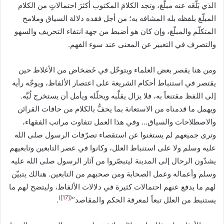
الذي بَلَّغَه عنه مبلّغ، وتجد الكلامَ المكتوب أكثرَ احتمالاتٍ من الكلام
المبلّغ بلفظه بله المشافه به؛ من أجل فقده دلالة السياق وملامح
المتكلّم والمبلّغ، وإن كان هو أضبط من جهة انتفاء التحريف والسهو
والتصرف في التعبير عن المعنى عند سوء الفهم.
ومن هنا يقصر بعض العلماء ويتوحّل في خَضخاض من الأغلاط حين
يقتصر في استنباط أحكام الشريعة على اعتصار الألفاظ، ويوجّه رأيه
إلى اللفظ مقتنعاً به، فلا يزال يقلَّبه ويحلّله ويأمل أن يستخرج لُبَّه.
ويهمل ما قدمناه من الاستعانة بما يحفُّ بالكلام من حافات القرائن
والاصطلاحات والسياق… وفي هذا العمل تتفاوت مراتب الفقهاء،
وترى جميعهم لم يستغنوا عن استقصاء تصرّفات الرسول صلى الله
عليه وسلم ولا على استنباط العلل، وكانوا في عصر التابعين وتابعيهم
يشدّون الرحال إلى المدينة ليتبصّروا من آثار الرسول صلى الله عليه
وسلم وأعماله وعمل الصحابة ومن صحبهم من التابعين. هنالك يتبيّن
لهم ما يدفع عنهم احتمالات كثيرة في دلالات الألفاظ، وليتضح لهم ما
)
[17]
(
يستنبط من العلل تبعاً لمعرفة الحكم والمقاصد”
.