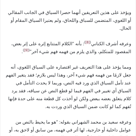
ويؤخذ على هذين التعريفين أنهما حصرا السياق في الجانب المقالي
أو اللغوي، المتضمن للسباق واللحاق، ولم يعتبرا السياق المقام أو
الحال.
)
[8]
(
وعرفه أشرف الكناني
: بأنه “الكلام المتتابع إثره على إثر بعض،
)
[9]
(
المقصود للمتكلم، والذي يلزم من فهمه فهم شيء آخر”
.
ومما يؤخذ على هذا التعريف غير اقتصاره على السياق اللغوي، أنه
جعل لازمًا من فهمه فهم شيء آخر، وهذا ليس بلازم؛ فقد يتغير الفهم
عند تأمل السياق الذي ورد فيه النص، وربما لا يحدث التأمل في
السياق أي تغيير في الفهم فيما لو قطع النص عن سياقه، فقد يرد
كلام يتعلق بعضه ببعض ولكن لو أخذت كل قطعة منه على حدة فإنها
تُفهم كما لو كانت ضمن السياق الذي وردت به.
وعرفه سعيد بن محمد الشهراني بقوله: “هو ما يحيط بالنص من
عوامل داخلية أو خارجية، لها أثر في فهمه، من سابق أو لاحق به، أو