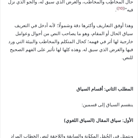
حال المخاطِب والمخاطَب، والغرض الذي سيق له، والجو الذي نزل
)
[10]
(
فيه”
.
وهذا أوفق التعاريف وأكثرها دقة وشمولًا؛ لأنه أدخل في التعريف
سياق الحال أو المقام، وهو ما يصاحب النص من أحوال وعوامل
خارجية لها أثر في فهمه؛ كحال المتكلم والمخاطب والبيئة التي ورد
فيها والغرض الذي سيق له. وهذه كلها لها تأثير على الفهم الصحيح
للنص.
المطلب الثاني: أقسام السياق
ينقسم السياق إلى قسمين:
الأول: سياق المقال
(السياق اللغوي)
ويتمثل في الجُمَل المكوِّنة والسابقة واللاحقة لنص الخطاب المراد