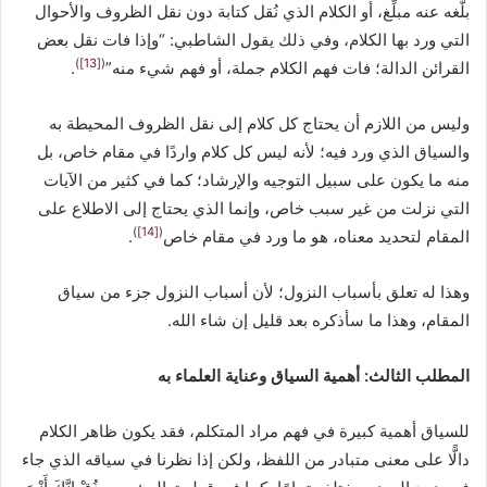
بلَّغه عنه مبلِّغ، أو الكلام الذي نُقل كتابة دون نقل الظروف والأحوال
التي ورد بها الكلام، وفي ذلك يقول الشاطبي: “وإذا فات ‌نقل ‌بعض
)
[13]
(
القرائن الدالة؛ فات فهم الكلام جملة، أو فهم شيء منه”
.
وليس من اللازم أن يحتاج كل كلام إلى نقل الظروف المحيطة به
والسياق الذي ورد فيه؛ لأنه ليس كل كلام واردًا في مقام خاص، بل
منه ما يكون على سبيل التوجيه والإرشاد؛ كما في كثير من الآيات
التي نزلت من غير سبب خاص، وإنما الذي يحتاج إلى الاطلاع على
)
[14]
(
المقام لتحديد معناه، هو ما ورد في مقام خاص
.
وهذا له تعلق بأسباب النزول؛ لأن أسباب النزول جزء من سياق
المقام، وهذا ما سأذكره بعد قليل إن شاء الله.
المطلب الثالث: أهمية السياق وعناية العلماء به
للسياق أهمية كبيرة في فهم مراد المتكلم، فقد يكون ظاهر الكلام
دالًّا على معنى متبادر من اللفظ، ولكن إذا نظرنا في سياقه الذي جاء