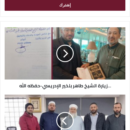
ل
ب
ر
ي
د
ك
ا
ل
إ
ل
ك
ت
ر
...زيارة الشيخ طاهر بلخير الإدريسي-حفظه الله
و
ن
ي