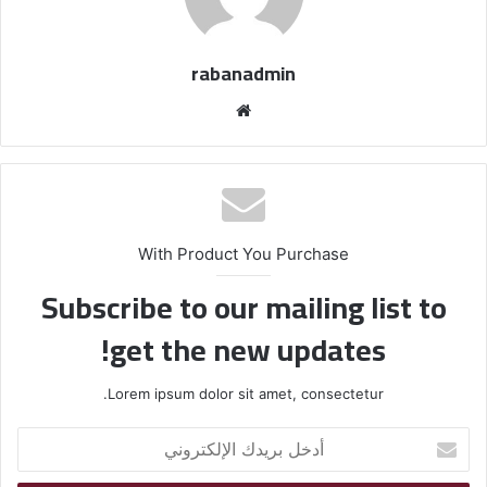
rabanadmin
موق
ع
الوي
ب
With Product You Purchase
Subscribe to our mailing list to
get the new updates!
Lorem ipsum dolor sit amet, consectetur.
أ
د
خ