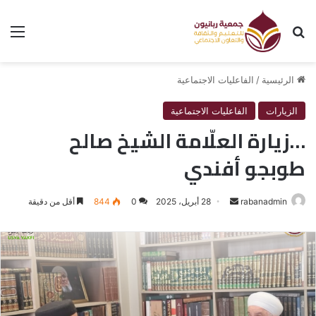
بحث عن
الق
الرئيسية
/
الفاعليات الاجتماعية
الزيارات
الفاعليات الاجتماعية
…زيارة العلّامة الشيخ صالح
طوبجو أفندي
rabanadmin
أرسل
28 أبريل، 2025
0
844
أقل من دقيقة
بريدا
إلكترونيا