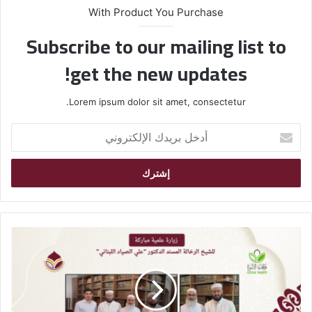
With Product You Purchase
Subscribe to our mailing list to
get the new updates!
Lorem ipsum dolor sit amet, consectetur.
أ
د
خ
ل
ب
ر
ي
د
ك
ا
ل
إ
ل