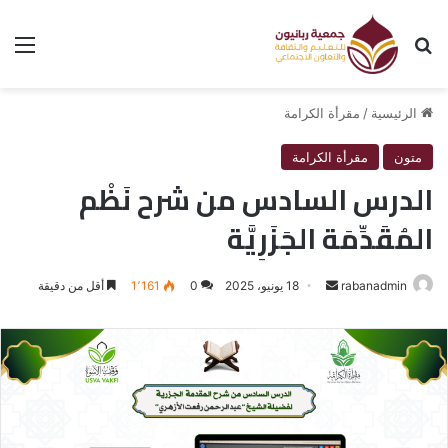
بحث عن
الق
الرئيسية
/
مقرأة الكرامة
متون
مقرأة الكرامة
الدرس السادس من شرح نَظْم
المُقَدِّمَة الجَزَرِيَّة
rabanadmin
أرسل
18 يونيو، 2025
0
1٬161
أقل من دقيقة
بريدا
إلكترونيا