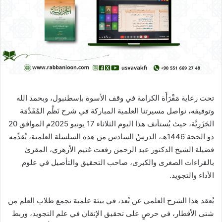
تحت رعاية مَقْرَأَة الكرامة في وقف الأسوة بإسطنبول، وبحمد الله
وتوفيقه، نواصل مسيرتنا العلمية المباركة في شرح نَظْم المُقَدِّمَة
الجَزَرِيَّة، حيث يُستأنف هذا اليوم الثلاثاء 17 يونيو 2025م الموافق 20
ذو الحجة 1446هـ، الدرسُ السادس من هذه السلسلة العلمية، يُقدِّمه
فضيلة الشيخ الدكتور عبد الرحمن رفعت غنيم الأزهري، المقرئ
بالقراءات الصغرى والكبرى، صاحب التحقيق والتأصيل في علوم
الأداء والتجويد.
يُعقد هذا الشرح العلمي عن بُعد، في بيئة علمية تجمع طلاب العلم من
شتى الأقطار، في حرصٍ على تحقيق الإتقان في علم التجويد، وربط