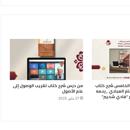
لخامس شرح كتاب
من درس شرح كتاب تقريب الوصول إلى
مام العبادي _رحمه
علم الأصول
ر “فادي شحيبر”
27 مايو، 2025