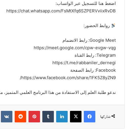
اضغط هنا للتسجيل عبر الواتساب:
https://chat.whatsapp.com/FsMtXfq6SZPERVviixRvDB
روابط الحضور:
Google Meet: رابط الانضمام
https://meet.google.com/cpw-evgw-vqg
Telegram: رابط القناة
https://t.me/rabbaniler_dernegi
Facebook: رابط الصفحة
https://www.facebook.com/share/1FK5Z8yZN9/
ندعو طلبة العلم إلى الاستفادة من هذا البرنامج العلمي المتميز، مت
فيسبوك
X
لينكدإن
‏Tumblr
بينتيريست
‏Reddit
‏kte
شاركها