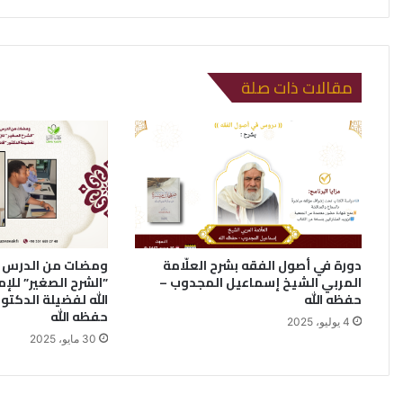
مقالات ذات صلة
دورة في أصول الفقه بشرح العلّامة
ومضات من الدرس ا
المربي الشيخ إسماعيل المجدوب –
”الشرح الصغير” للإ
حفظه الله
الله لفضيلة الدكتو
حفظه الله
4 يوليو، 2025
30 مايو، 2025