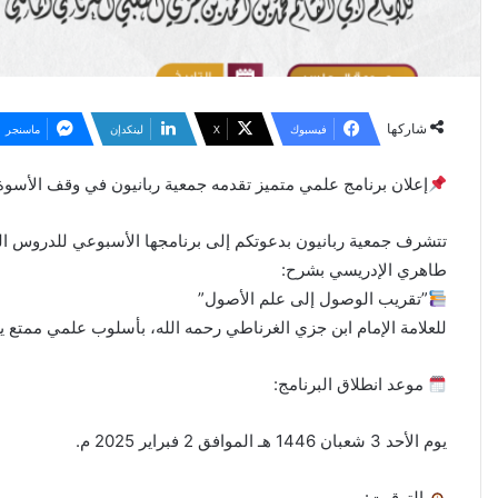
شاركها
فيسبوك
X
لينكدإن
ماسنجر
إعلان برنامج علمي متميز تقدمه جمعية ربانيون في وقف الأسو
تتشرف جمعية ربانيون بدعوتكم إلى برنامجها الأسبوعي للدروس العل
طاهري الإدريسي بشرح:
”تقريب الوصول إلى علم الأصول”
للعلامة الإمام ابن جزي الغرناطي رحمه الله، بأسلوب علمي ممتع ي
موعد انطلاق البرنامج:
يوم الأحد 3 شعبان 1446 هـ الموافق 2 فبراير 2025 م.
التوقيت: