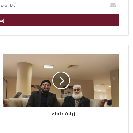
أ
د
خ
ل
ب
ر
ي
د
ك
ا
ل
إ
ل
ك
ت
ر
و
ن
زيارة علماء....
ي