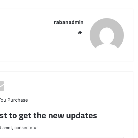
rabanadmin
موق
ع
الوي
ب
You Purchase
ist to get the new updates!
t amet, consectetur.