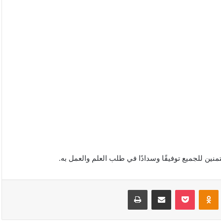
منين للجميع توفيقًا وسدادًا في طلب العلم والعمل به.
VKonta
Odnoklassniki
بوكيت
مشاركة عبر البريد
طباعة