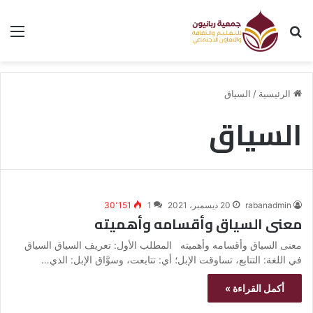
بحث عن
الق
الرئيسية
/
السياق
السياق
rabanadmin
20 ديسمبر، 2021
1
30٬151
معنى السياق وأقسامه وأهميته
معنى السياق وأقسامه وأهميته المطلب الأول: تعريف السياق السياق
في اللغة: التتابع، تساوقت الإبل؛ أي: تتابعت، وسوَّاق الإبل: الذي…
أكمل القراءة »