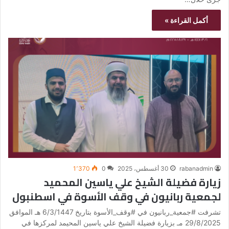
أكمل القراءة »
rabanadmin
30 أغسطس، 2025
0
1٬370
زيارة فضيلة الشيخ علي ياسين المحميد
لجمعية ربانيون في وقف الأسوة في اسطنبول
تشرفت #جمعية_ربانيون في #وقف_الأسوة بتاريخ 6/3/1447 هـ الموافق
29/8/2025 مـ بزيارة فضيلة الشيخ علي ياسين المحيمد لمركزها في