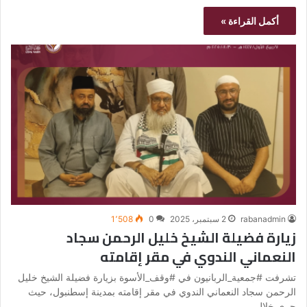
أكمل القراءة »
rabanadmin
2 سبتمبر، 2025
0
1٬508
زيارة فضيلة الشيخ خليل الرحمن سجاد
النعماني الندوي في مقر إقامته
تشرفت #جمعية_الربانيون في #وقف_الأسوة بزيارة فضيلة الشيخ خليل
الرحمن سجاد النعماني الندوي في مقر إقامته بمدينة إسطنبول، حيث
جرى خلال…