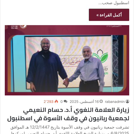
اسطنبول صحب…
أكمل القراءة »
rabanadmin
16 أغسطس، 2025
0
2٬293
زيارة العلامة اللغوي أ.د. حسام النعيمي
لجمعية ربانيون في وقف الأسوة في اسطنبول
تشرفت جمعية ربانيون في وقف الأسوة بتاريخ 12/2/1447 هـ الموافق
6/8/2025 مـ بزيارة الشيخ العلامة اللغوي أ.د. حسام النعيمي لمركزها…