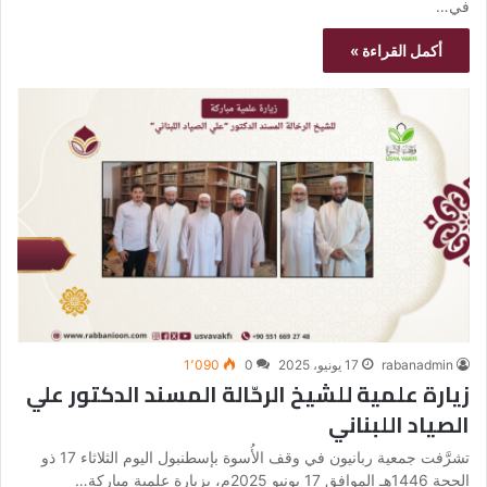
في…
أكمل القراءة »
rabanadmin
17 يونيو، 2025
0
1٬090
زيارة علمية للشيخ الرحّالة المسند الدكتور علي
الصياد اللبناني
تشرَّفت جمعية ربانيون في وقف الأُسوة بإسطنبول اليوم الثلاثاء 17 ذو
الحجة 1446هـ الموافق 17 يونيو 2025م، بزيارة علمية مباركة…